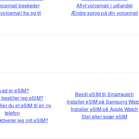
voicemail beskeder
Aflyt voicemail i udlandet
voicemail fra og til
Ændre sprog på din voicemail
vad er eSIM?
Bestil eSIM til Smartwatch
bestiller jeg eSIM?
Installer eSIM på Samsung Wat
ler du et eSIM til en ny
Installer eSIM på Apple Watch
telefon
Slet eller spær eSIM
tiverer jeg mit eSIM?