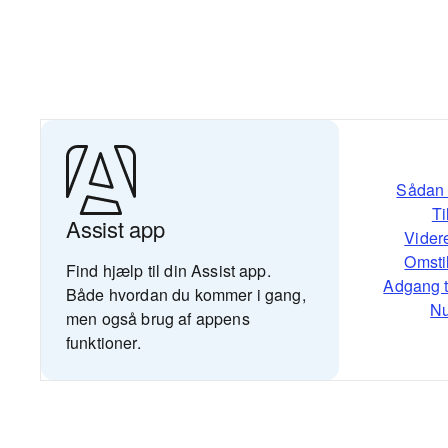
Sådan 
Ti
Assist app
Videre
Omstil
Find hjælp til din Assist app.
Adgang ti
Både hvordan du kommer i gang,
Nu
men også brug af appens
funktioner.