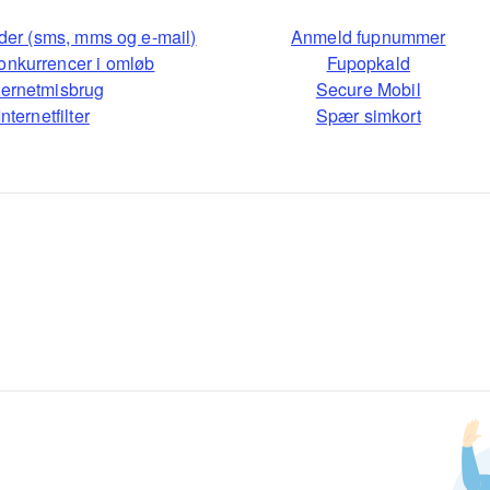
der (sms, mms og e-mail)
Anmeld fupnummer
onkurrencer i omløb
Fupopkald
ternetmisbrug
Secure Mobil
Internetfilter
Spær simkort