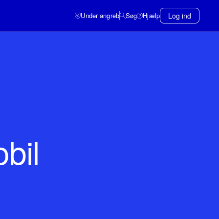
Under angreb
Søg
Hjælp
Log ind
obil