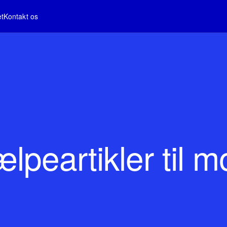
et
Kontakt os
lpeartikler til m