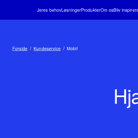
Jeres behov
Løsninger
Produkter
Om os
Bliv inspirer
/
/
Forside
Kundeservice
Mobil
Hjæ