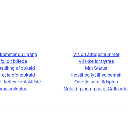
kommer du i gang
Vis dit arbejdsnummer
lføj dit billede
Vil ikke forstyrres
stilling af opkald
Min Status
 et telefonopkald
Indstil og lyt til voicemail
l fælles kontaktliste
Oprettelse af tidsplan
mmervisning
Meld dig ind og ud af Callcente