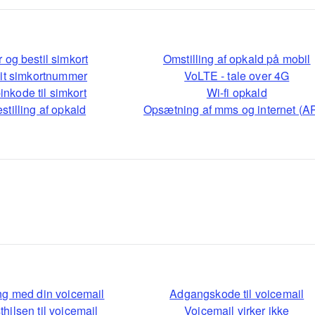
r og bestil simkort
Omstilling af opkald på mobil
dit simkortnummer
VoLTE - tale over 4G
pinkode til simkort
Wi-fi opkald
stilling af opkald
Opsætning af mms og internet (A
ng med din voicemail
Adgangskode til voicemail
hilsen til voicemail
Voicemail virker ikke