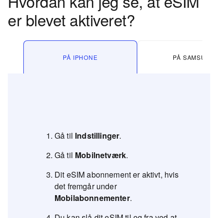
Hvordan kan jeg se, at eSIM
er blevet aktiveret?
PÅ IPHONE
PÅ SAMSUNG
Gå til
Indstillinger
.
Gå til
Mobilnetværk
.
Dit eSIM abonnement er aktivt, hvis
det fremgår under
Mobilabonnementer
.
Du kan slå dit eSIM til og fra ved at