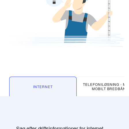
TELEFONILØSNING - MOB
INTERNET
MOBILT BREDBÅND
Søg efter driftsinformationer for internet