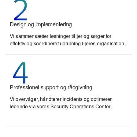
Identificering og analyse
Design og implementering
Vi gennemfører risikoanalyser og compliance checks
Vi sammensætter løsninger til jer og sørger for
og udvikler skræddersyede sikkerhedsstrategier.
effektiv og koordineret udrulning i jeres organisation.
Drift og optimering
Professionel support og rådgivning
Vi sikrer stabil drift, løbende dokumentation og
Vi overvåger, håndterer incidents og optimerer
justering i takt med ændrede behov.
løbende via vores Security Operations Center.