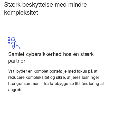
Stærk beskyttelse med mindre
kompleksitet
Intelligente løsninger, fremtidssikret
Proaktiv beskyttelse med dansk threat
Samlet cybersikkerhed hos én stærk
virksomhed
intelligence
partner
Vi kombinerer avanceret teknologi, automatiseret
Med adgang til data fra over 50 % af dansk
Vi tilbyder en komplet portefølje med fokus på at
detektion og dyb ekspertise, så sikkerheden udvikler
netværkstrafik kan vi identificere nye trusler tidligt og
reducere kompleksitet og sikre, at jeres løsninger
sig i takt med trusselsbilledet.
udvide beskyttelsen, før de udvikler sig til kritiske
hænger sammen – fra forebyggelse til håndtering af
hændelser.
angreb.