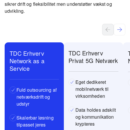
sikrer drift og fleksibilitet men understøtter vækst og
udvikling.
TDC Erhverv
TDC Erhverv
Privat 5G Netværk
Network as a
Service
Eget dedikeret
mobilnetværk til
Fuld outsourcing af
virksomheden
netværksdrift og
udstyr
Data holdes adskilt
og kommunikation
Skalerbar løsning
krypteres
tilpasset jeres