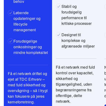
behov
Stabil og
forudsigelig
Løbende
performance til
opdateringer og
kritiske processer
lifecycle
management
Designet til
komplekse og
Forudsigelige
afgrænsede miljøer
omkostninger og
mindre kompleksitet
Få et netværk med fuld
kontrol over kapacitet,
Få et netværk driftet og
sikkerhed og
ejet af TDC Erhverv –
tilgængelighed, uden
t
med fuld sikkerhed og
begrænsningerne fra
overvågning – så I trygt
offentlige, delte
kan fokusere på jeres
netværk.
kerneforretning.