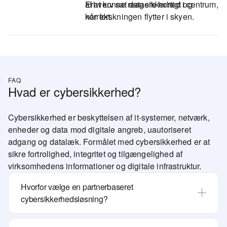
af at kunne reagere hurtigt og
Erhverv sat datasikkerhed i centrum,
korrekt.
når forskningen flytter i skyen.
FAQ
Hvad er cybersikkerhed?
Cybersikkerhed er beskyttelsen af it-systemer, netværk,
enheder og data mod digitale angreb, uautoriseret
adgang og datalæk. Formålet med cybersikkerhed er at
sikre fortrolighed, integritet og tilgængelighed af
virksomhedens informationer og digitale infrastruktur.
Hvorfor vælge en partnerbaseret
cybersikkerhedsløsning?