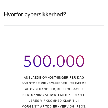
Hvorfor cybersikkerhed?
ANSLÅEDE OMKOSTNINGER PER DAG
ANSLÅEDE OMKOSTNINGER PER DAG
ANSLÅEDE OMKOSTNINGER PER DAG
FOR SMÅ VIRKSOMHEDER I TILFÆLDE AF
FOR STORE VIRKSOMHEDER I TILFÆLDE
FOR MELLEMSTORE VIRKSOMHEDER I
AF CYBERANGREB, DER FORSAGER
TILFÆLDE AF CYBERANGREB, DER
CYBERANGREB, DER FORSAGER
FORSAGER NEDLUKNING AF SYSTEMER
NEDLUKNING AF SYSTEMER
NEDLUKNING AF SYSTEMER
KILDE: "ER
JERES VIRKSOMHED KLAR TIL I
MORGEN?" AF TDC ERHVERV OG IPSOS,