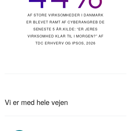
AF SMÅ VIRKSOMHEDER I DANMARK ER
AF STORE VIRKSOMHEDER I DANMARK
AF MELLEMSTORE VIRKSOMHEDER I
ER BLEVET RAMT AF CYBERANGREB DE
BLEVET RAMT AF CYBERANGREB DE
DANMARK ER BLEVET RAMT AF
CYBERANGREB DE SENESTE 5 ÅR.
SENESTE 5 ÅR.
SENESTE 5 ÅR.
KILDE: “ER JERES
VIRKSOMHED KLAR TIL I MORGEN?” AF
TDC ERHVERV OG IPSOS, 2026
Vi er med hele vejen