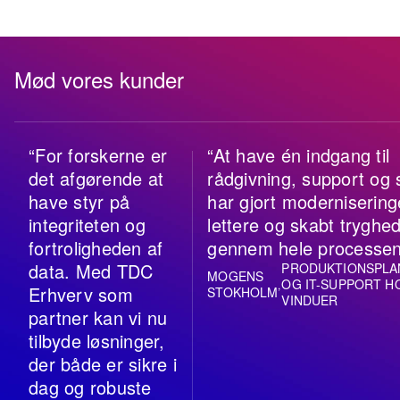
Mød vores kunder
“For forskerne er
“At have én indgang til
det afgørende at
rådgivning, support og 
have styr på
har gjort moderniserin
integriteten og
lettere og skabt tryghe
fortroligheden af
gennem hele processen
data. Med TDC
PRODUKTIONSPL
MOGENS
OG IT-SUPPORT H
,
Erhverv som
STOKHOLM
VINDUER
partner kan vi nu
tilbyde løsninger,
der både er sikre i
dag og robuste