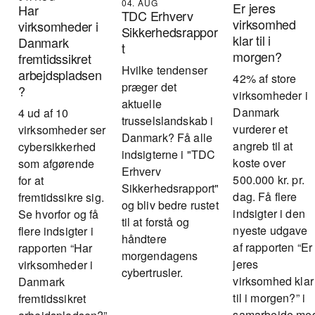
04. AUG
Er jeres
Har
TDC Erhverv
virksomhed
virksomheder i
Sikkerhedsrappor
klar til i
Danmark
t
morgen?
fremtidssikret
Hvilke tendenser
arbejdspladsen
42% af store
præger det
?
virksomheder i
aktuelle
Danmark
4 ud af 10
trusselslandskab i
vurderer et
virksomheder ser
Danmark? Få alle
angreb til at
cybersikkerhed
indsigterne i "TDC
koste over
som afgørende
Erhverv
500.000 kr. pr.
for at
Sikkerhedsrapport"
dag. Få flere
fremtidssikre sig.
og bliv bedre rustet
indsigter i den
Se hvorfor og få
til at forstå og
nyeste udgave
flere indsigter i
håndtere
af rapporten “Er
rapporten “Har
morgendagens
jeres
virksomheder i
cybertrusler.
virksomhed klar
Danmark
til i morgen?” i
fremtidssikret
samarbejde me