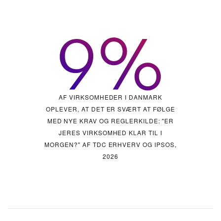
AF VIRKSOMHEDER I DANMARK
AF VIRKSOMHEDER I DANMARK
AF VIRKSOMHEDER I DANMARK
ERKENDER, AT DET ER SVÆRT AT FINDE
OPLEVER, AT DET ER SVÆRT AT FØLGE
VURDERER AT DERES NETVÆRK ER
MED NYE KRAV OG REGLER
FORRETNINGSKRITISK
KOMPETENTE
KILDE: "IT - FRA
KILDE: "ER
DRIFT TIL DRIVER" AF TDC ERHVERV OG
NETVÆRKARKITEKTER
JERES VIRKSOMHED KLAR TIL I
KILDE: "IT - FRA
DRIFT TIL DRIVER" AF TDC ERHVERV OG
MORGEN?" AF TDC ERHVERV OG IPSOS,
CISCO, 2024
CISCO 2024
2026