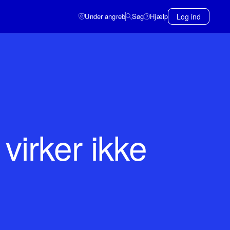
Under angreb
Søg
Hjælp
Log ind
 virker ikke