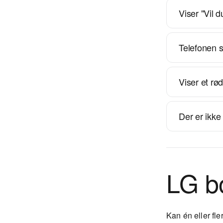
Viser "Vil d
Telefonen s
Viser et rø
Der er ikke 
LG b
Kan én eller fle