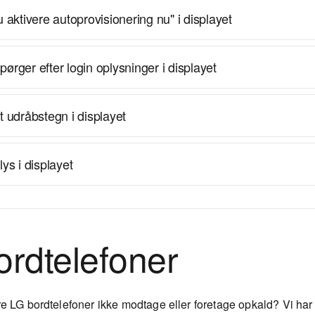
u aktivere autoprovisionering nu" i displayet
pørger efter login oplysninger i displayet
dt udråbstegn i displayet
lys i displayet
ordtelefoner
re LG bordtelefoner ikke modtage eller foretage opkald? Vi har 