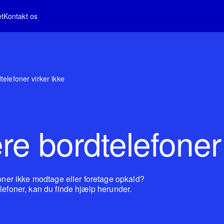
et
Kontakt os
dtelefoner virker ikke
ere bordtelefoner
foner ikke modtage eller foretage opkald?
lefoner, kan du finde hjælp herunder.