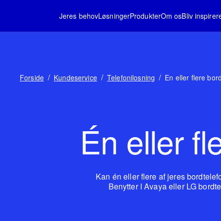
Jeres behov
Løsninger
Produkter
Om os
Bliv inspirer
/
/
/
Forside
Kundeservice
Telefonilosning
En eller flere bor
Én eller fl
Kan én eller flere af jeres bordtele
Benytter I Avaya eller LG bordte