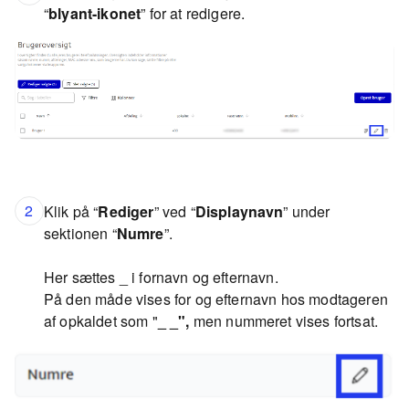
“
blyant-ikonet
” for at redigere.
2
Klik på “
Rediger
” ved “
Displaynavn
” under
sektionen “
Numre
”.
Her sættes _ i fornavn og efternavn.
På den måde vises for og efternavn hos modtageren
af opkaldet som "
_ _",
men nummeret vises fortsat.