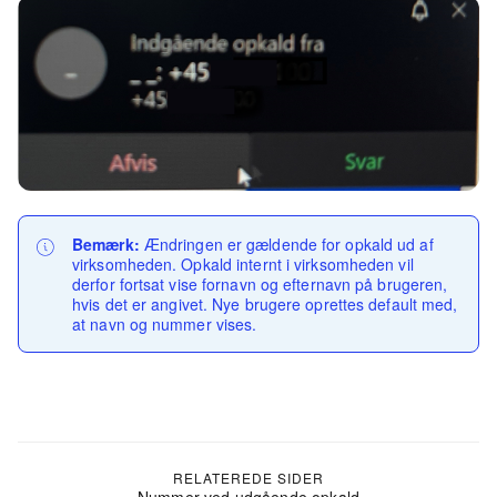
Bemærk:
Ændringen er gældende for opkald ud af
virksomheden. Opkald internt i virksomheden vil
derfor fortsat vise fornavn og efternavn på brugeren,
hvis det er angivet.
Nye brugere oprettes default med,
at navn og nummer vises.
RELATEREDE SIDER