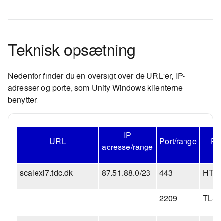
Teknisk opsætning
Nedenfor finder du en oversigt over de URL'er, IP-
adresser og porte, som Unity Windows klienterne
benytter.
IP
URL
Port/range
Pr
adresse/range
scalexi7.tdc.dk
87.51.88.0/23
443
HTT
2209
TLS