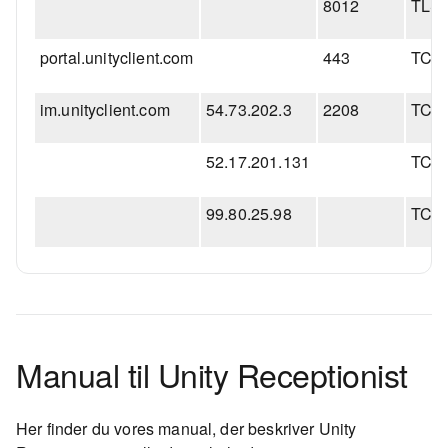
8012
TLS
portal.unityclient.com
443
TCP
im.unityclient.com
54.73.202.3
2208
TCP
52.17.201.131
TCP
99.80.25.98
TCP
Manual til Unity Receptionist
Her finder du vores manual, der beskriver Unity