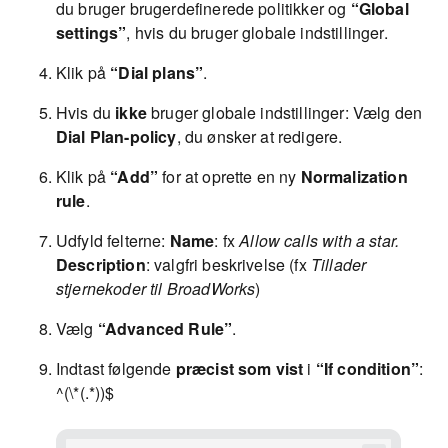
du bruger brugerdefinerede politikker og
“Global
settings”
, hvis du bruger globale indstillinger.
Klik på
“Dial plans”
.
Hvis du
ikke
bruger globale indstillinger: Vælg den
Dial Plan-policy
, du ønsker at redigere.
Klik på
“Add”
for at oprette en ny
Normalization
rule
.
Udfyld felterne:
Name
: fx
Allow calls with a star.
Description
: valgfri beskrivelse (fx
Tillader
stjernekoder til BroadWorks
)
Vælg
“Advanced Rule”
.
Indtast følgende
præcist som vist
i
“If condition”
:
^(\*(.*))$