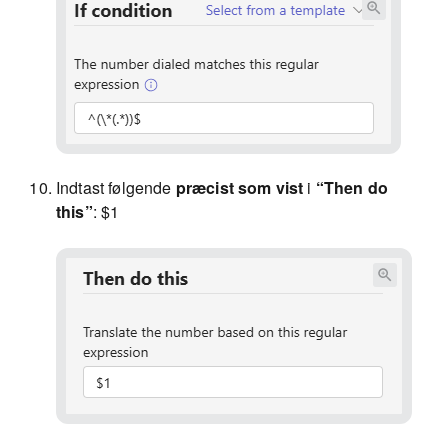
Indtast følgende
præcist som vist
i
“Then do
this”
: $1