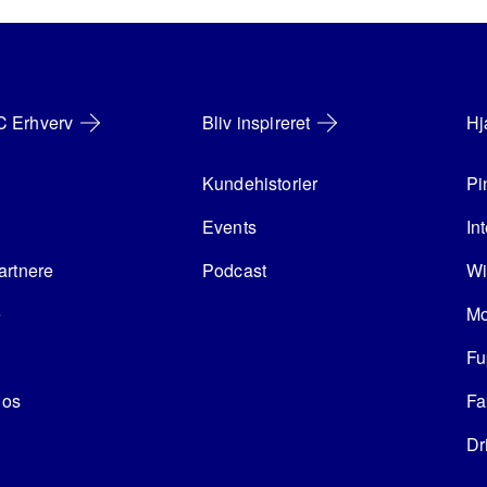
 Erhverv
Bliv inspireret
Hj
Kundehistorier
Pi
Events
In
artnere
Podcast
Wi
e
Mo
Fu
 os
Fa
Dr