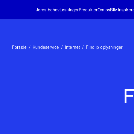
Jeres behov
Løsninger
Produkter
Om os
Bliv inspirer
/
/
/
Forside
Kundeservice
Internet
Find ip oplysninger
F