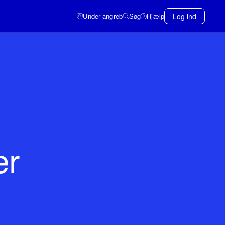
Under angreb
Søg
Hjælp
Log ind
er