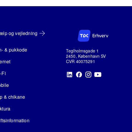
ælp og vejledning
n- & pukkode
Teglholmsgade 1
2450, København SV
ternet
CVR 40075291
-Fi
bile
p & chikane
ktura
iftsinformation