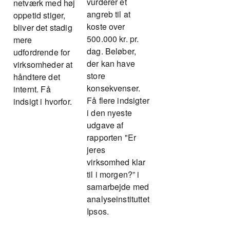
vurderer et
netværk med høj
angreb til at
oppetid stiger,
koste over
bliver det stadig
500.000 kr. pr.
mere
dag. Beløber,
udfordrende for
der kan have
virksomheder at
store
håndtere det
konsekvenser.
internt. Få
Få flere indsigter
indsigt i hvorfor.
i den nyeste
udgave af
rapporten "Er
jeres
virksomhed klar
til i morgen?” i
samarbejde med
analyseinstituttet
Ipsos.