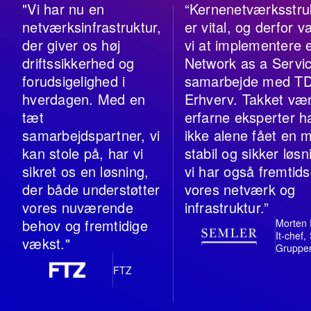
"Vi har nu en
“Kernenetværksstru
netværksinfrastruktur,
er vital, og derfor v
der giver os høj
vi at implementere 
driftssikkerhed og
Network as a Servic
forudsigelighed i
samarbejde med T
hverdagen. Med en
Erhverv. Takket væ
tæt
erfarne eksperter ha
samarbejdspartner, vi
ikke alene fået en 
kan stole på, har vi
stabil og sikker løsn
sikret os en løsning,
vi har også fremtids
der både understøtter
vores netværk og
vores nuværende
infrastruktur.”
behov og fremtidige
Morten
It-chef,
vækst."
Gruppe
FTZ