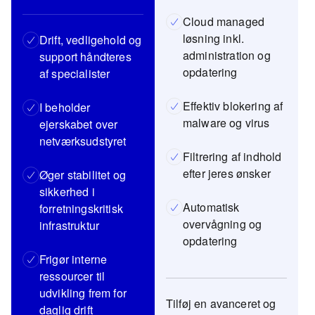
Cloud managed
løsning inkl.
Drift, vedligehold og
administration og
support håndteres
opdatering
af specialister
Effektiv blokering af
I beholder
malware og virus
ejerskabet over
netværksudstyret
Filtrering af indhold
efter jeres ønsker
Øger stabilitet og
sikkerhed i
Automatisk
forretningskritisk
overvågning og
infrastruktur
opdatering
Frigør interne
ressourcer til
udvikling frem for
Tilføj en avanceret og
daglig drift