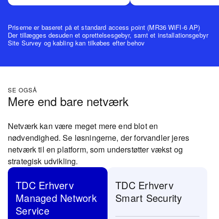
Priserne er baseret på et standard access point (MR36 WiFI-6 AP)
Der tillægges desuden et oprettelsesgebyr, samt et installationsgebyr
Site Survey og kabling kan tilkøbes efter behov
SE OGSÅ
Mere end bare netværk
Netværk kan være meget mere end blot en
nødvendighed. Se løsningerne, der forvandler jeres
netværk til en platform, som understøtter vækst og
strategisk udvikling.
TDC Erhverv
TDC Erhverv
Managed Network
Smart Security
Service