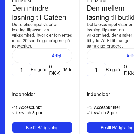
PREMIUM
PREMIUM
Den mindre
Den mellem
løsning til Caféen
løsning til buti
Dette eksempel viser en
Dette eksempel viser en
løsning tilpasset en
løsning tilpasset en
virksomhed, hvor der forventes
virksomhed, der ønsker 
max. 20 samtidige brugere på
tilbyde Wi-Fi til mange
netværket.
samtidige brugere.
Månedligt
Årligt
Månedligt
Årli
0
0
Brugere
/Mdr.
Brugere
DKK
DK
Indeholder
Indeholder
1 Accespunkt
3 Accespunkter
1 switch 8 port
1 switch 8 port
Bestil Rådgivning
Bestil Rådgivning