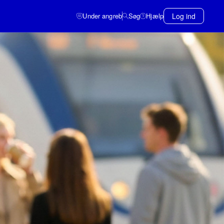
Under angreb
Søg
Hjælp
Log ind