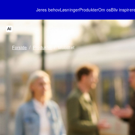
Jeres behov
Løsninger
Produkter
Om os
Bliv inspirer
/
/
Forside
Produkter
Mobilitet