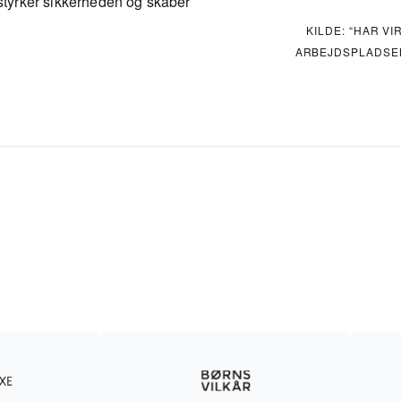
 styrker sikkerheden og skaber
KILDE: “HAR V
ARBEJDSPLADSEN