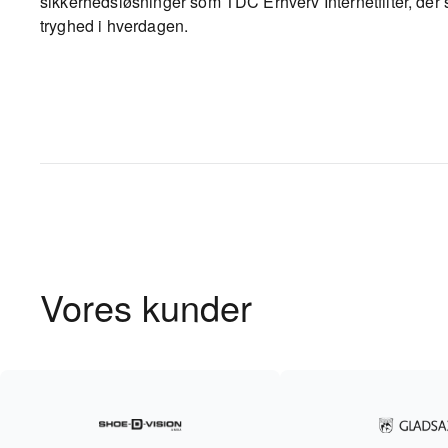
sikkerhedsløsninger som TDC Erhverv Internetfilter, der
tryghed i hverdagen.
Vores kunder