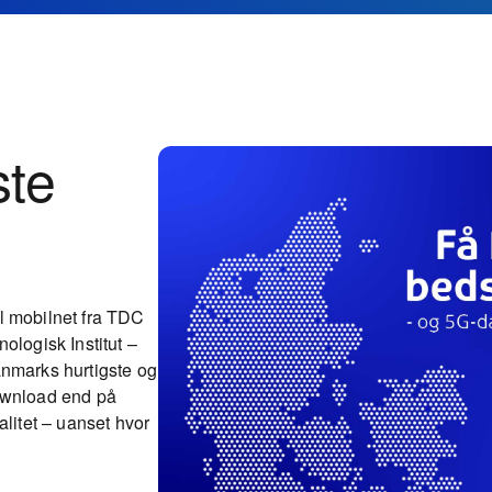
te
l mobilnet fra TDC
ologisk Institut –
anmarks hurtigste og
download end på
alitet – uanset hvor